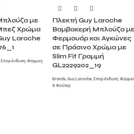
Μπλούζα με
Πλεκτή Guy Laroche
 Μπεζ Χρώμα
Βαμβακερή Μπλούζα μ
 Guy Laroche
Φερμουάρ και Αγκώνες
76_1
σε Πράσινο Χρώμα με
Slim Fit Γραμμή
Σπορ ένδυση
,
Φόρμες
GL2229202_19
Brands
,
Guy Laroche
,
Σπορ ένδυση
,
Φόρμε
& Φούτερ