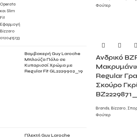
Φούτερ
Βαμβακερή Guy Laroche
Ανδρικό BZ
Μπλούζα Πόλο σε
Κυπαρισσί Χρώμα με
Μακρυμάνικο
Regular Fit GL2229902_19
Regular Γρα
Σκούρο Γκρ
BZ2229871
Brands
,
Bizzaro
,
Σπορ
Φούτερ
Πλεκτή Guy Laroche