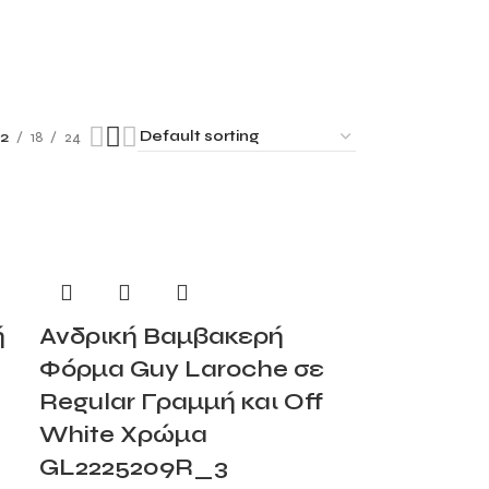
12
18
24
ή
Ανδρική Βαμβακερή
Φόρμα Guy Laroche σε
Regular Γραμμή και Off
White Χρώμα
GL2225209R_3