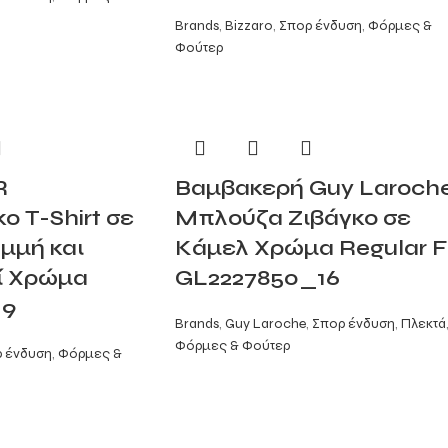
Brands
,
Bizzaro
,
Σπορ ένδυση
,
Φόρμες &
Φούτερ
R
Βαμβακερή Guy Laroch
 T-Shirt σε
Μπλούζα Ζιβάγκο σε
μμή και
Κάμελ Χρώμα Regular F
ί Χρώμα
GL2227850_16
_9
Brands
,
Guy Laroche
,
Σπορ ένδυση
,
Πλεκτά
Φόρμες & Φούτερ
 ένδυση
,
Φόρμες &