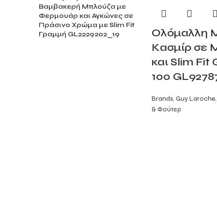
Βαμβακερή Μπλούζα με
Φερμουάρ και Αγκώνες σε
Πράσινο Χρώμα με Slim Fit
Ολόμαλλη 
Γραμμή GL2229202_19
Κασμίρ σε
και Slim Fit
100 GL9278
Brands
,
Guy Laroche
,
& Φούτερ