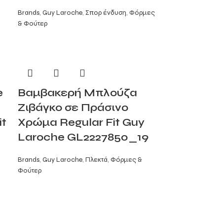
Brands
,
Guy Laroche
,
Σπορ ένδυση
,
Φόρμες
& Φούτερ
e
Βαμβακερή Μπλούζα
Ζιβάγκο σε Πράσινο
it
Χρώμα Regular Fit Guy
Laroche GL2227850_19
,
Brands
,
Guy Laroche
,
Πλεκτά
,
Φόρμες &
Φούτερ