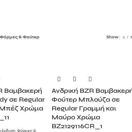
Φόρμες & Φούτερ
Show
9
R Βαμβακερή
Ανδρική BZR Βαμβακερ
dy σε Regular
Φούτερ Μπλούζα σε
 Μπέζ Χρώμα
Regular Γραμμή και
_11
Μαύρο Χρώμα
BZ2129116CR_1
 ένδυση
,
Φόρμες &