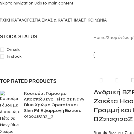
Skip to navigation
Skip to main content
ΡΧΙΚΗ
ΚΑΤΑΛΟΓΟΣ
ΓΙΑ ΕΜΑΣ & ΚΑΤΑΣΤΗΜΑ
ΕΠΙΚΟΙΝΩΝΙΑ
STOCK STATUS
Home
/
Σπορ ένδυση
/
On sale
In stock
TOP RATED PRODUCTS
Ανδρική BZ
Κοστούμι Γάμου με
Aποσπώμενο Πέτο σε Navy
Ζακέτα Hoo
Blue Χρώμα Operata και
Γραμμή και
Slim Fit Εφαρμογή Bizzaro
0120415133_3
BZ2129120Z
Brands
,
Bizzaro
,
Σπορ