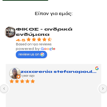
Είπαν για εμάς:
ΦΙΚΟΣ - ανδρικά
ενδύματα
4.5
Based on 190 reviews
powered by
G
o
o
g
l
e
review us on
zaxarenia stefanopoulou
1 year ago