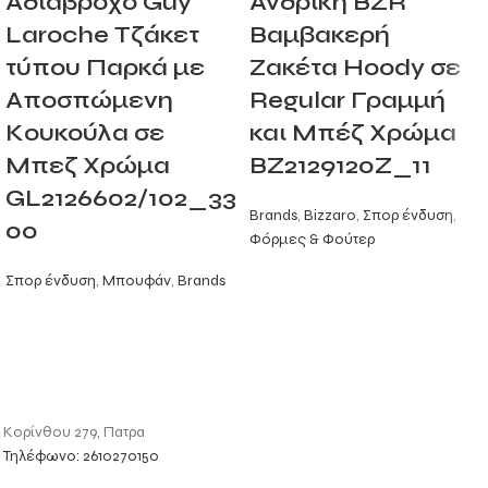
Αδιάβροχο Guy
Ανδρική BZR
Laroche Τζάκετ
Βαμβακερή
τύπου Παρκά με
Ζακέτα Hoody σε
Αποσπώμενη
Regular Γραμμή
Κουκούλα σε
και Μπέζ Χρώμα
Μπεζ Χρώμα
BZ2129120Z_11
GL2126602/102_33
Brands
,
Bizzaro
,
Σπορ ένδυση
,
00
Φόρμες & Φούτερ
Σπορ ένδυση
,
Μπουφάν
,
Brands
Κορίνθου 279, Πατρα
Τηλέφωνο: 2610270150