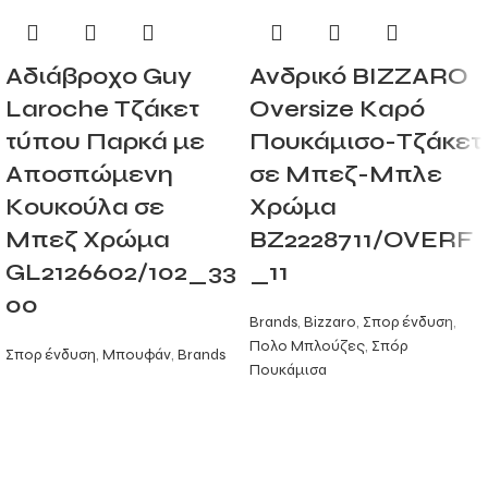
Αδιάβροχο Guy
Ανδρικό BIZZARO
Laroche Τζάκετ
Oversize Καρό
τύπου Παρκά με
Πουκάμισο-Τζάκετ
Αποσπώμενη
σε Μπεζ-Μπλε
Κουκούλα σε
Χρώμα
Μπεζ Χρώμα
BZ2228711/OVERF
GL2126602/102_33
_11
00
Brands
,
Bizzaro
,
Σπορ ένδυση
,
Πολο Μπλούζες
,
Σπόρ
Σπορ ένδυση
,
Μπουφάν
,
Brands
Πουκάμισα