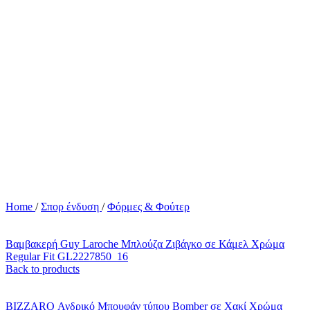
Home
/
Σπορ ένδυση
/
Φόρμες & Φούτερ
Βαμβακερή Guy Laroche Μπλούζα Ζιβάγκο σε Κάμελ Χρώμα
Regular Fit GL2227850_16
Back to products
BIZZARO Ανδρικό Μπουφάν τύπου Bomber σε Χακί Χρώμα