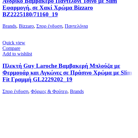
Ανδρικό Βαμβακερό Παντελόνι Τσίνο με Slim
Εφαρμογή, σε Χακί Χρώμα Bizzaro
BZ2225180/71160_19
Brands
,
Bizzaro
,
Σπορ ένδυση
,
Παντελόνια
Quick view
Compare
Add to wishlist
Πλεκτή Guy Laroche Βαμβακερή Μπλούζα με
Φερμουάρ και Αγκώνες σε Πράσινο Χρώμα με Slim
Fit Γραμμή GL2229202_19
Σπορ ένδυση
,
Φόρμες & Φούτερ
,
Brands