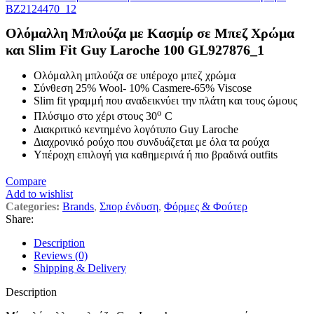
BZ2124470_12
Ολόμαλλη Μπλούζα με Κασμίρ σε Μπεζ Χρώμα
και Slim Fit Guy Laroche 100 GL927876_1
Ολόμαλλη μπλούζα σε υπέροχο μπεζ χρώμα
Σύνθεση 25% Wool- 10% Casmere-65% Viscose
Slim fit γραμμή που αναδεικνύει την πλάτη και τους ώμους
ο
Πλύσιμο στο χέρι στους 30
C
Διακριτικό κεντημένο λογότυπο Guy Laroche
Διαχρονικό ρούχο που συνδυάζεται με όλα τα ρούχα
Υπέροχη επιλογή για καθημερινά ή πιο βραδινά outfits
Compare
Add to wishlist
Categories:
Brands
,
Σπορ ένδυση
,
Φόρμες & Φούτερ
Share:
Description
Reviews (0)
Shipping & Delivery
Description