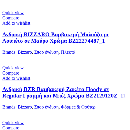
Quick view
Compare
Add to wishlist
Ανδρική BIZZARO Βαμβακερή Μπλούζα με
Λουπέτο σε Μαύρο Χρώμα BZ22274487_1
Brands
,
Bizzaro
,
Σπορ ένδυση
,
Πλεκτά
Quick view
Compare
Add to wishlist
Ανδρική BZR Βαμβακερή Ζακέτα Hoody σε
Regular Γραμμή και Μπέζ Χρώμα BZ2129120Z_11
Brands
,
Bizzaro
,
Σπορ ένδυση
,
Φόρμες & Φούτερ
Quick view
Compare