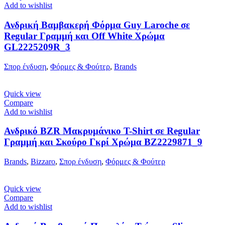
Add to wishlist
Ανδρική Βαμβακερή Φόρμα Guy Laroche σε
Regular Γραμμή και Off White Χρώμα
GL2225209R_3
Σπορ ένδυση
,
Φόρμες & Φούτερ
,
Brands
Quick view
Compare
Add to wishlist
Ανδρικό BZR Μακρυμάνικο T-Shirt σε Regular
Γραμμή και Σκούρο Γκρί Χρώμα BZ2229871_9
Brands
,
Bizzaro
,
Σπορ ένδυση
,
Φόρμες & Φούτερ
Quick view
Compare
Add to wishlist