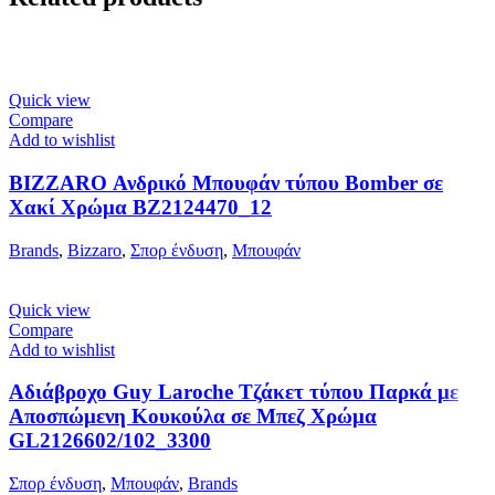
Quick view
Compare
Add to wishlist
BIZZARO Ανδρικό Μπουφάν τύπου Bomber σε
Χακί Χρώμα BZ2124470_12
Brands
,
Bizzaro
,
Σπορ ένδυση
,
Μπουφάν
Quick view
Compare
Add to wishlist
Αδιάβροχο Guy Laroche Τζάκετ τύπου Παρκά με
Αποσπώμενη Κουκούλα σε Μπεζ Χρώμα
GL2126602/102_3300
Σπορ ένδυση
,
Μπουφάν
,
Brands