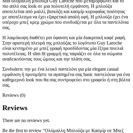
Μία ολόμαλλη μπλούζα Guy Laroche που μεταμορφώνει και το
πιο απλό σας look σε μια πολυτελή εμφάνιση. Η μπλούζα
αποτελείται από μαλλί, βισκόζη και κασμίρ κορυφαίας ποιότητας
με αποτέλεσμα να έχει εξαιρετικά απαλή υφή. Η μπλούζα έχει ένα
υπέροχο μπεζ κρεμ χρώμα που συνδυάζεται με όλα τα παντελόνια
σας.
H λαιμόκοψη διαθέτει ριπ ύφανση και μία διακριτική καφέ ραφή.
Στην αριστερή πλευρά της μπλούζας το λογότυπο Guy Laroche
είναι κεντημένο με μπεζ γραφή προσδίδοντας μία έξτρα πινελιά
πολυτέλειας. Η slim fit γραμμή της ταιριάζει σε όλα τα σώματα
αναδεικνύοντας τους ώμους και την πλάτη σας.
Συνδυάστε την με ένα λευκό παντελόνι για μία elegant casual
εμφάνιση ή προτιμήστε τα αγαπημένα σας basic παντελόνια για ένα
καθημερινό look που θα σας συντροφεύει στο γραφείο ή στη βόλτα
σας.
Reviews (0)
Reviews
There are no reviews yet.
Be the first to review “Ολόμαλλη Μπλούζα με Κασμίρ σε Μπεζ