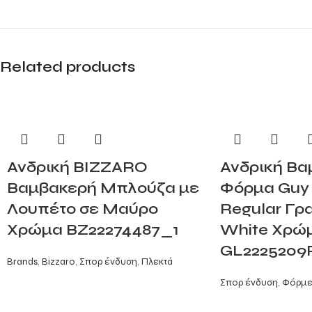
Related products
Ανδρική BIZZARO
Ανδρική Βα
Βαμβακερή Μπλούζα με
Φόρμα Guy 
Λουπέτο σε Μαύρο
Regular Γρα
Χρώμα BZ22274487_1
White Χρώ
GL2225209
Brands
,
Bizzaro
,
Σπορ ένδυση
,
Πλεκτά
Σπορ ένδυση
,
Φόρμε