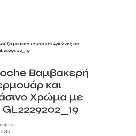
ούζα με Φερμουάρ και Αγκώνες σε
GL2229202_19
roche Βαμβακερή
ρμουάρ και
άσινο Χρώμα με
ή GL2229202_19
αμβάκι
looks