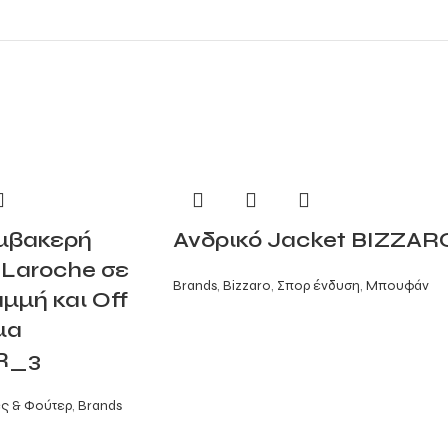
μβακερή
Ανδρικό Jacket BIZZAR
Laroche σε
Brands
,
Bizzaro
,
Σπορ ένδυση
,
Μπουφάν
μμή και Off
μα
R_3
ς & Φούτερ
,
Brands